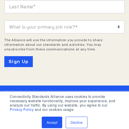
The Alliance will use the information you provide to share
information about our standards and activities. You may
unsubscribe from these communications at any time.
Connectivity Standards Alliance uses cookies to provide
necessary website functionality, improve your experience, and
Informativa privacy
Termini d’uso
analyze our traffic. By using our website, you agree to our
Privacy Policy
and our cookies usage.
© 2026 Connectivity Standards Alliance. Tutti i diritti
riservati.
Accept
Decline